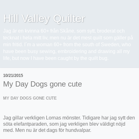
Hill Valley Quilter
Jag är en kvinna 60+ från Skåne, som sytt, broderat och
tecknat i hela mitt liv, men nu är det mest quilt som gäller på
min fritid. I´m a woman 60+ from the south of Sweden, who
have been busy sewing, embroidering and drawing all my
life, but now I have been caught by the quilt bug.
10/21/2015
My Day Dogs gone cute
MY DAY DOGS GONE CUTE
Jag gillar verkligen Lornas mönster. Tidigare har jag sytt den
söta elefantparaden, som jag verkligen blev väldigt nöjd
med. Men nu är det dags för hundvalpar.