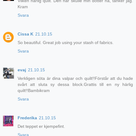
Vilken härlig quilt. Den här skulle min dotter ha, tänker jag.
Kram
Svara
Cissa K
21.10.15
So beautiful. Great job using your stash of fabrics.
Svara
evaj
21.10.15
Verkligen söta är dina valpar och quilt!!Förstår att du hade
svårt att sluta sy dessa block.Grattis till en ny härlig
quilt!!Bambikram
Svara
Frederika
21.10.15
Det teppet er kjempefint.
Svara